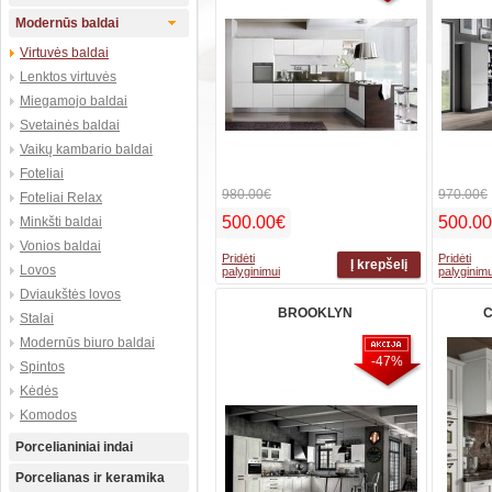
Modernūs baldai
Virtuvės baldai
Lenktos virtuvės
Miegamojo baldai
Svetainės baldai
Vaikų kambario baldai
Foteliai
980.00€
970.00€
Foteliai Relax
500.00€
500.0
Minkšti baldai
Vonios baldai
Pridėti
Pridėti
Lovos
palyginimui
palyginimu
Dviaukštės lovos
BROOKLYN
C
Stalai
Modernūs biuro baldai
-47%
Spintos
Kėdės
Komodos
Porcelianiniai indai
Porcelianas ir keramika