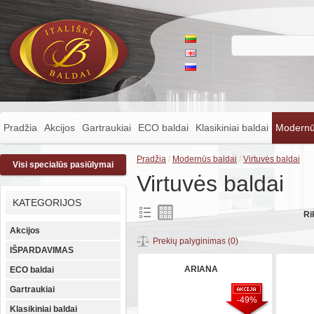
Pradžia
Akcijos
Gartraukiai
ECO baldai
Klasikiniai baldai
Modernū
Pradžia
/
Modernūs baldai
/
Virtuvės baldai
Visi specialūs pasiūlymai
Virtuvės baldai
KATEGORIJOS
Ri
Akcijos
Prekių palyginimas (0)
IŠPARDAVIMAS
ARIANA
ECO baldai
Gartraukiai
-49%
Klasikiniai baldai