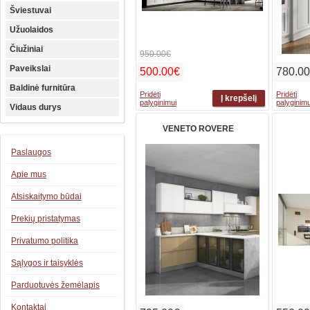
Šviestuvai
Užuolaidos
Čiužiniai
950.00€
Paveikslai
500.00€
780.0
Baldinė furnitūra
Pridėti
Pridėti
palyginimui
palyginimu
Vidaus durys
VENETO ROVERE
Paslaugos
Apie mus
Atsiskaitymo būdai
Prekių pristatymas
Privatumo politika
Sąlygos ir taisyklės
Parduotuvės žemėlapis
Kontaktai