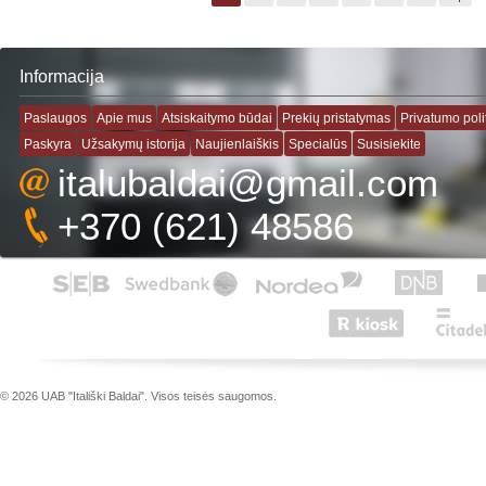
Informacija
Paslaugos
Apie mus
Atsiskaitymo būdai
Prekių pristatymas
Privatumo poli
Paskyra
Užsakymų istorija
Naujienlaiškis
Specialūs
Susisiekite
italubaldai@gmail.com
+370 (621) 48586
© 2026 UAB "Itališki Baldai". Visos teisės saugomos.