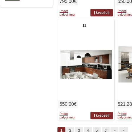
795.00€
550.0
Pridėti
Pridėti
palyginimui
palyginimu
11
550.00€
521.2
Pridėti
Pridėti
palyginimui
palyginimu
1
2
3
4
5
6
>
>|