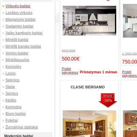
Virtuvės baldai
Lenktos virtuvės
Miegamojo baldai
Svetainės baldai
Vaikų kambario baldai
Minkšti baldai
Minkšti baroko baldai
950.00€
Vonios baldai
1,200.00
500.00€
Minkštasuoliai
750.0
Konsolės
Pridėti
Pristatymas 1 mėnuo
Pridėti
palyginimui
Lovos
palyginimu
Sekcijos
Stalai
CLASIC BERGAMO
Spintos
Kėdės
-34%
Komodos
Biuro baldai
Foteliai
Žurnaliniai staliukai
Modernūs baldai