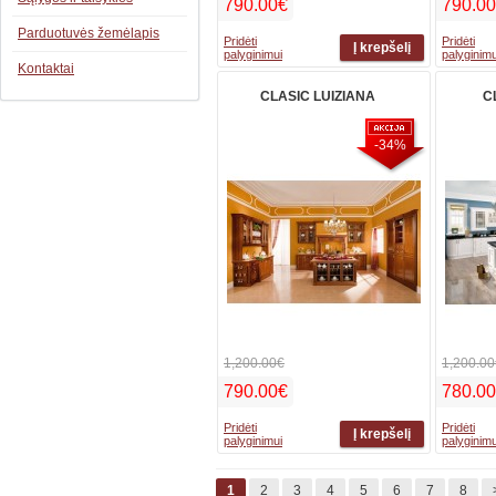
790.00€
790.0
Parduotuvės žemėlapis
Pridėti
Pridėti
palyginimui
palyginimu
Kontaktai
CLASIC LUIZIANA
C
-34%
1,200.00€
1,200.00
790.00€
780.0
Pridėti
Pridėti
palyginimui
palyginimu
1
2
3
4
5
6
7
8