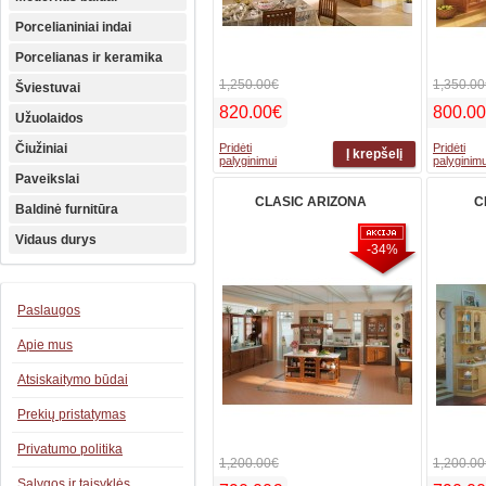
Porcelianiniai indai
Porcelianas ir keramika
1,250.00€
1,350.00
Šviestuvai
820.00€
800.0
Užuolaidos
Čiužiniai
Pridėti
Pridėti
palyginimui
palyginimu
Paveikslai
CLASIC ARIZONA
C
Baldinė furnitūra
Vidaus durys
-34%
Paslaugos
Apie mus
Atsiskaitymo būdai
Prekių pristatymas
Privatumo politika
1,200.00€
1,200.00
Sąlygos ir taisyklės