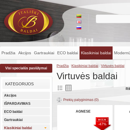
Pradžia
Akcijos
Gartraukiai
ECO baldai
Klasikiniai baldai
Modernū
Pradžia
/
Klasikiniai baldai
/
Virtuvės baldai
Visi specialūs pasiūlymai
Virtuvės baldai
KATEGORIJOS
Ri
Akcijos
Prekių palyginimas (0)
IŠPARDAVIMAS
AGNESE
ECO baldai
Gartraukiai
-47%
Klasikiniai baldai