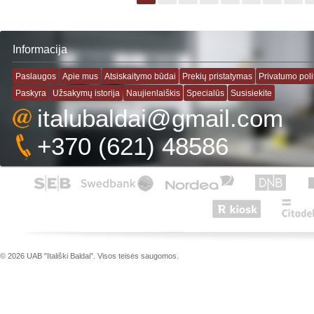
Informacija
Paslaugos
Apie mus
Atsiskaitymo būdai
Prekių pristatymas
Privatumo poli
Paskyra
Užsakymų istorija
Naujienlaiškis
Specialūs
Susisiekite
italubaldai@gmail.com
+370 (621) 48586
© 2026 UAB "Itališki Baldai". Visos teisės saugomos.