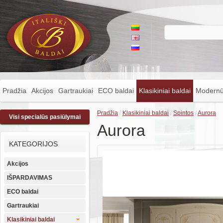
Pradžia
Akcijos
Gartraukiai
ECO baldai
Klasikiniai baldai
Modernū
Pradžia
/
Klasikiniai baldai
/
Spintos
/
Aurora
Visi specialūs pasiūlymai
Aurora
KATEGORIJOS
Akcijos
IŠPARDAVIMAS
ECO baldai
Gartraukiai
Klasikiniai baldai