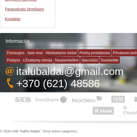
Parduotuvės žemėlapis
Kontaktai
Informacija
Paslaugos
Apie mus
Atsiskaitymo būdai
Prekių pristatymas
Privatumo poli
Paskyra
Užsakymų istorija
Naujienlaiškis
Specialūs
Susisiekite
italubaldai@gmail.com
+370 (621) 48586
© 2026 UAB "Itališki Baldai". Visos teisės saugomos.