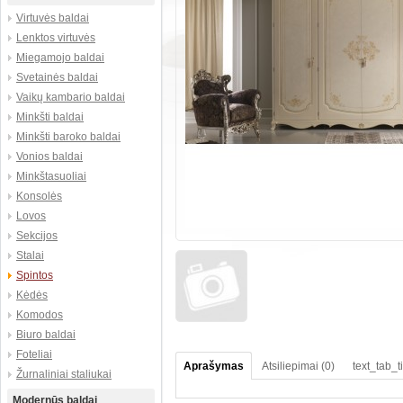
Virtuvės baldai
Lenktos virtuvės
Miegamojo baldai
Svetainės baldai
Vaikų kambario baldai
Minkšti baldai
Minkšti baroko baldai
Vonios baldai
Minkštasuoliai
Konsolės
Lovos
Sekcijos
Stalai
Spintos
Kėdės
Komodos
Biuro baldai
Foteliai
Aprašymas
Atsiliepimai (0)
text_tab_t
Žurnaliniai staliukai
Modernūs baldai