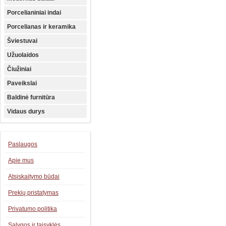
Porcelianiniai indai
Porcelianas ir keramika
Šviestuvai
Užuolaidos
Čiužiniai
Paveikslai
Baldinė furnitūra
Vidaus durys
Paslaugos
Apie mus
Atsiskaitymo būdai
Prekių pristatymas
Privatumo politika
Sąlygos ir taisyklės